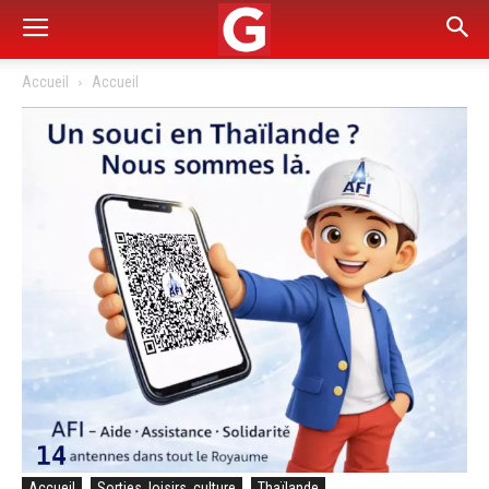
Accueil
Accueil
Accueil
Sorties, loisirs, culture
Thaïlande