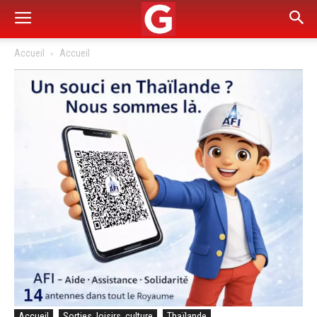
Accueil
Accueil
Accueil
Sorties, loisirs, culture
Thaïlande