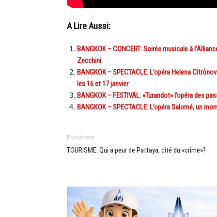
A Lire Aussi:
BANGKOK – CONCERT: Soirée musicale à l’Alliance 
Zecchini
BANGKOK – SPECTACLE: L’opéra Helena Citrónová
les 16 et 17 janvier
BANGKOK – FESTIVAL: «Turandot» l’opéra des passi
BANGKOK – SPECTACLE: L’opéra Salomé, un moment
Précédent
TOURISME: Qui a peur de Pattaya, cité du «crime»?