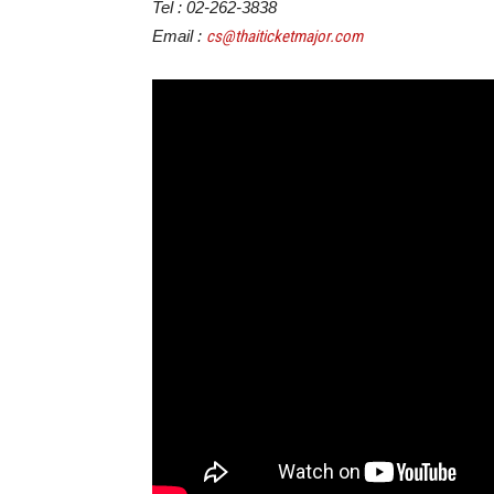
Tel : 02-262-3838
Email :
cs@thaiticketmajor.com