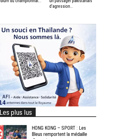
dium du championnat...
un passager pakistanais
d’agression...
Les plus lus
HONG KONG – SPORT : Les
Bleus remportent la médaille