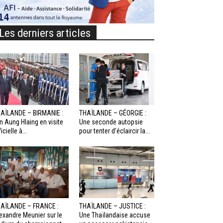
Les derniers articles
AÏLANDE – BIRMANIE :
THAÏLANDE – GÉORGIE :
n Aung Hlaing en visite
Une seconde autopsie
icielle à...
pour tenter d’éclaircir la...
AÏLANDE – FRANCE :
THAÏLANDE – JUSTICE :
exandre Meunier sur le
Une Thaïlandaise accuse