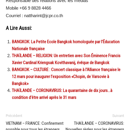
Responsable des relations avec les médias
Mobile +66 9 8828 4466
Courriel : nattharint@jcpr.co.th
A Lire Aussi:
BANGKOK: La Petite Ecole Bangkok homologuée par l’Éducation
Nationale française
THAÏLANDE – RELIGION: Un entretien avec Son Éminence Francis
Xavier Cardinal Kriengsak Kovithavanij, évêque de Bangkok
BANGKOK – CULTURE : Concert classique à l’Alliance française le
12 mars pour inaugurer l’exposition «Chopin, de Varsovie à
Bangkok»
THAÏLANDE – CORONAVIRUS: La quarantaine de dix jours…à
condition d’être arrivé après le 31 mars
Précédent
Suivant
VIETNAM – FRANCE: Confinement
THAÏLANDE – CORONAVIRUS:
possible pour tous les étrangers
Nouvelles règles pour les étrangers