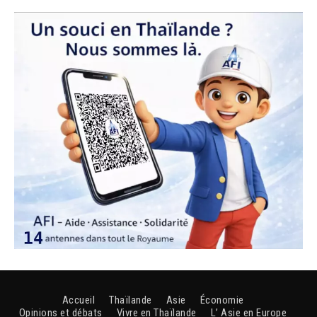
Accueil
Thaïlande
Asie
Économie
Opinions et débats
Vivre en Thaïlande
L’ Asie en Europe