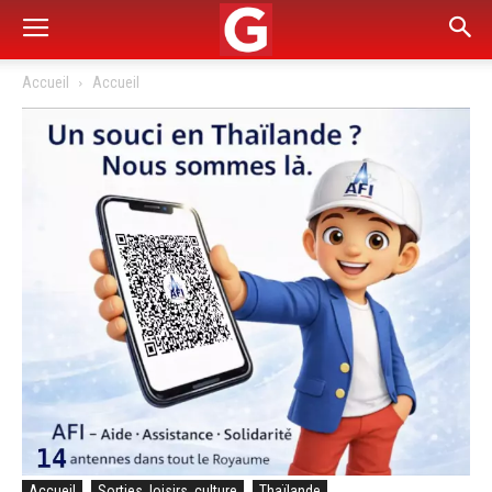
Accueil
Accueil
Accueil
Sorties, loisirs, culture
Thaïlande