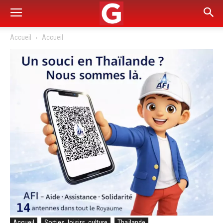
Accueil
Accueil
Accueil
Sorties, loisirs, culture
Thaïlande