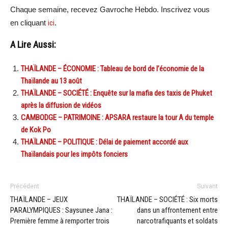
Chaque semaine, recevez Gavroche Hebdo. Inscrivez vous
en cliquant
ici
.
A Lire Aussi:
THAÏLANDE – ÉCONOMIE : Tableau de bord de l’économie de la
Thaïlande au 13 août
THAÏLANDE – SOCIÉTÉ : Enquête sur la mafia des taxis de Phuket
après la diffusion de vidéos
CAMBODGE – PATRIMOINE : APSARA restaure la tour A du temple
de Kok Po
THAÏLANDE – POLITIQUE : Délai de paiement accordé aux
Thaïlandais pour les impôts fonciers
Précédent
Suivant
THAÏLANDE – JEUX
THAÏLANDE – SOCIÉTÉ : Six morts
PARALYMPIQUES : Saysunee Jana :
dans un affrontement entre
Première femme à remporter trois
narcotrafiquants et soldats