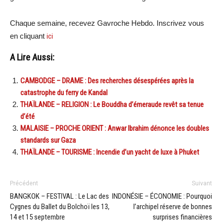
Chaque semaine, recevez Gavroche Hebdo. Inscrivez vous
en cliquant
ici
A Lire Aussi:
CAMBODGE – DRAME : Des recherches désespérées après la
catastrophe du ferry de Kandal
THAÏLANDE – RELIGION : Le Bouddha d’émeraude revêt sa tenue
d’été
MALAISIE – PROCHE ORIENT : Anwar Ibrahim dénonce les doubles
standards sur Gaza
THAÏLANDE – TOURISME : Incendie d’un yacht de luxe à Phuket
Précédent
Suivant
BANGKOK – FESTIVAL : Le Lac des
INDONÉSIE – ÉCONOMIE : Pourquoi
Cygnes du Ballet du Bolchoï les 13,
l’archipel réserve de bonnes
14 et 15 septembre
surprises financières