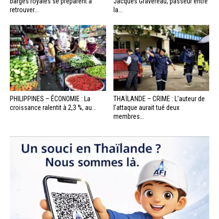
barges royales se préparent à
Jacques Gravereau, passeur entre
retrouver...
la...
PHILIPPINES – ÉCONOMIE : La
THAÏLANDE – CRIME : L’auteur de
croissance ralentit à 2,3 %, au...
l’attaque aurait tué deux
membres...