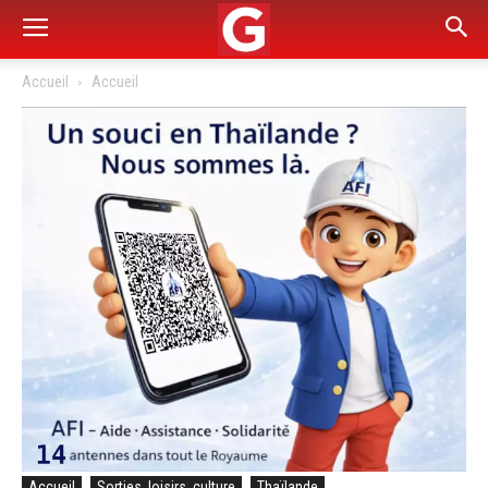
Accueil
Accueil
Accueil
Sorties, loisirs, culture
Thaïlande