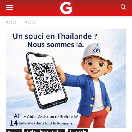
Accueil
Accueil
Accueil
Sorties, loisirs, culture
Thaïlande