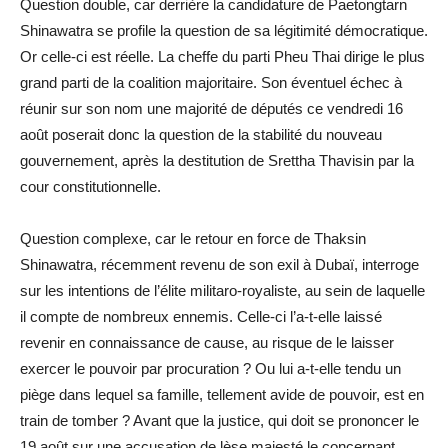
Question double, car derrière la candidature de Paetongtarn
Shinawatra se profile la question de sa légitimité démocratique.
Or celle-ci est réelle. La cheffe du parti Pheu Thai dirige le plus
grand parti de la coalition majoritaire. Son éventuel échec à
réunir sur son nom une majorité de députés ce vendredi 16
août poserait donc la question de la stabilité du nouveau
gouvernement, après la destitution de Srettha Thavisin par la
cour constitutionnelle.
Question complexe, car le retour en force de Thaksin
Shinawatra, récemment revenu de son exil à Dubaï, interroge
sur les intentions de l’élite militaro-royaliste, au sein de laquelle
il compte de nombreux ennemis. Celle-ci l’a-t-elle laissé
revenir en connaissance de cause, au risque de le laisser
exercer le pouvoir par procuration ? Ou lui a-t-elle tendu un
piège dans lequel sa famille, tellement avide de pouvoir, est en
train de tomber ? Avant que la justice, qui doit se prononcer le
19 août sur une accusation de lèse majesté le concernant,