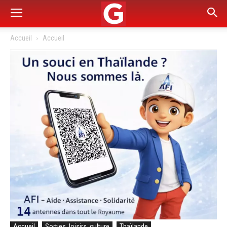
Accueil
Accueil
Accueil
Sorties, loisirs, culture
Thaïlande