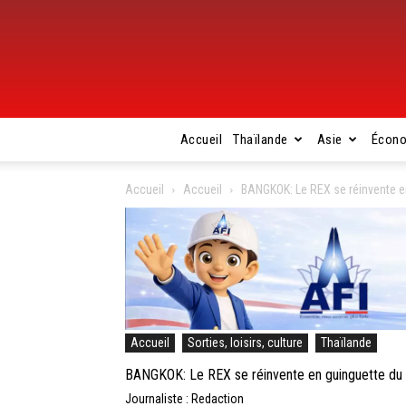
Accueil
Thaïlande
Asie
Écon
Accueil
Accueil
BANGKOK: Le REX se réinvente e
Accueil
Sorties, loisirs, culture
Thaïlande
BANGKOK: Le REX se réinvente en guinguette du
Journaliste : Redaction