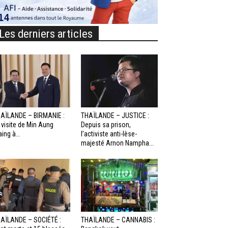
Les derniers articles
AÏLANDE – BIRMANIE :
THAÏLANDE – JUSTICE :
 visite de Min Aung
Depuis sa prison,
aing à...
l’activiste anti-lèse-
majesté Arnon Nampha...
AÏLANDE – SOCIÉTÉ :
THAÏLANDE – CANNABIS :