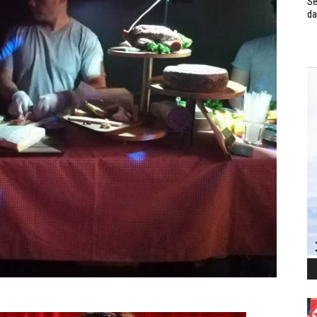
Se
da