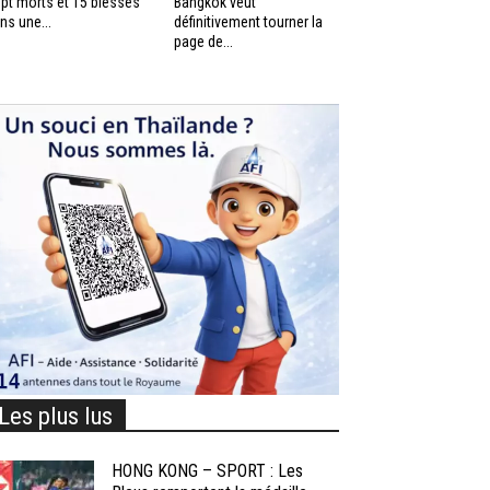
pt morts et 15 blessés
Bangkok veut
ns une...
définitivement tourner la
page de...
Les plus lus
HONG KONG – SPORT : Les