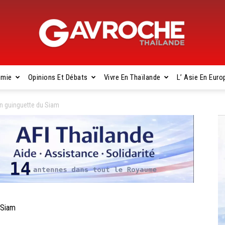
omie
Opinions Et Débats
Vivre En Thaïlande
L’ Asie En Euro
Gavroche
n guinguette du Siam
Thaïlande
 Siam