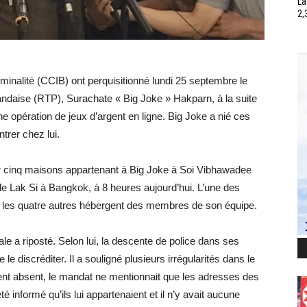
La
2,
inalité (CCIB) ont perquisitionné lundi 25 septembre le
ïlandaise (RTP), Surachate « Big Joke » Hakparn, à la suite
e opération de jeux d’argent en ligne. Big Joke a nié ces
ntrer chez lui.
er cinq maisons appartenant à Big Joke à Soi Vibhawadee
 de Lak Si à Bangkok, à 8 heures aujourd’hui. L’une des
e les quatre autres hébergent des membres de son équipe.
nale a riposté. Selon lui, la descente de police dans ses
le discréditer. Il a souligné plusieurs irrégularités dans le
ment absent, le mandat ne mentionnait que les adresses des
té informé qu’ils lui appartenaient et il n’y avait aucune