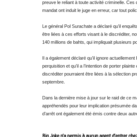
preuve le reliant à toute activité criminelle. C
mandat ont induit le juge en erreur, car tout polic
Le général Pol Surachate a déclaré qu’il enquêt
être liées à ces efforts visant à le discréditer, 
140 millions de bahts, qui impliquait plusieurs po
Il a également déclaré qu’il ignore actuellemen
perquisition et qu’il a l’intention de porter plaint
discréditer pourraient être liées à la sélection 
septembre.
Dans la dernière mise à jour sur le raid de ce 
appréhendés pour leur implication présumée dan
d’arrêt ont également été émis contre deux aut
Big Joke n’a permis à aucun agent d’entrer ch