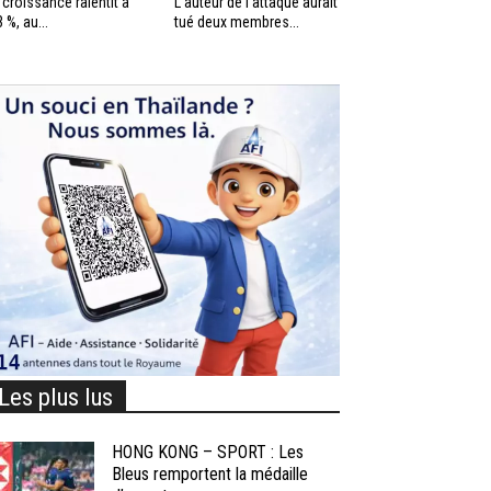
 croissance ralentit à
L’auteur de l’attaque aurait
3 %, au...
tué deux membres...
Les plus lus
HONG KONG – SPORT : Les
Bleus remportent la médaille