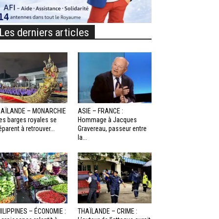
Les derniers articles
HAÏLANDE – MONARCHIE
ASIE – FRANCE :
Les barges royales se
Hommage à Jacques
éparent à retrouver...
Gravereau, passeur entre
la...
ILIPPINES – ÉCONOMIE :
THAÏLANDE – CRIME :