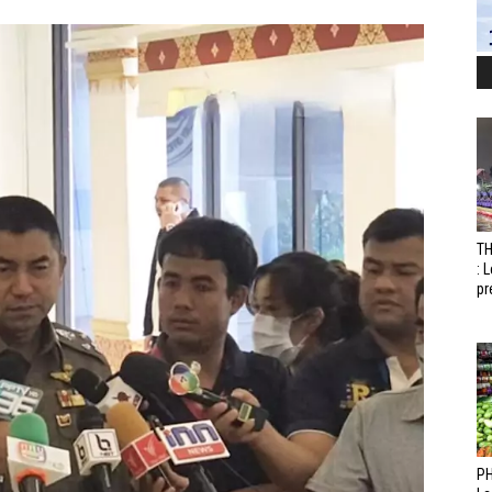
T
: 
pr
PH