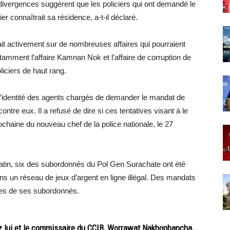
es divergences suggèrent que les policiers qui ont demandé le
ier connaîtrait sa résidence, a-t-il déclaré.
ait activement sur de nombreuses affaires qui pourraient
notamment l’affaire Kamnan Nok et l’affaire de corruption de
liciers de haut rang.
t l’identité des agents chargés de demander le mandat de
e contre eux. Il a refusé de dire si ces tentatives visant à le
prochaine du nouveau chef de la police nationale, le 27
matin, six des subordonnés du Pol Gen Surachate ont été
s un réseau de jeux d’argent en ligne illégal. Des mandats
res de ses subordonnés.
ez lui et le commissaire du CCIB, Worrawat Nakhonbancha,