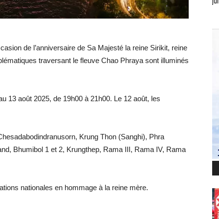
jui
asion de l’anniversaire de Sa Majesté la reine Sirikit, reine
lématiques traversant le fleuve Chao Phraya sont illuminés
 au 13 août 2025, de 19h00 à 21h00. Le 12 août, les
 Chesadabodindranusorn, Krung Thon (Sanghi), Phra
rand, Bhumibol 1 et 2, Krungthep, Rama III, Rama IV, Rama
ébrations nationales en hommage à la reine mère.