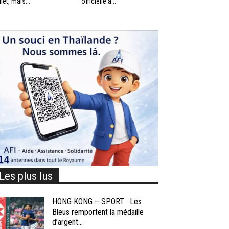
llet, mais...
officielle à...
Les plus lus
HONG KONG – SPORT : Les
Bleus remportent la médaille
d’argent...