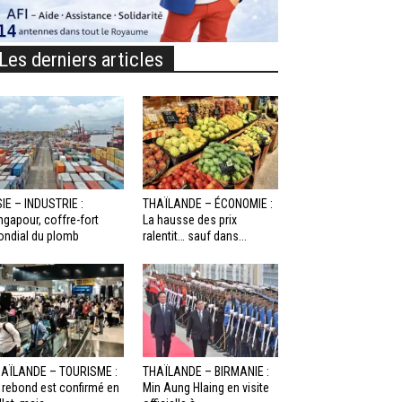
Les derniers articles
IE – INDUSTRIE :
THAÏLANDE – ÉCONOMIE :
ngapour, coffre-fort
La hausse des prix
ndial du plomb
ralentit… sauf dans...
AÏLANDE – TOURISME :
THAÏLANDE – BIRMANIE :
 rebond est confirmé en
Min Aung Hlaing en visite