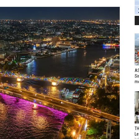
AS
Si
mo
TH
Le