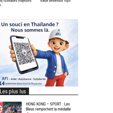
nq fusillades majeures
Value deviendra Tops
...
Les plus lus
HONG KONG – SPORT : Les
Bleus remportent la médaille