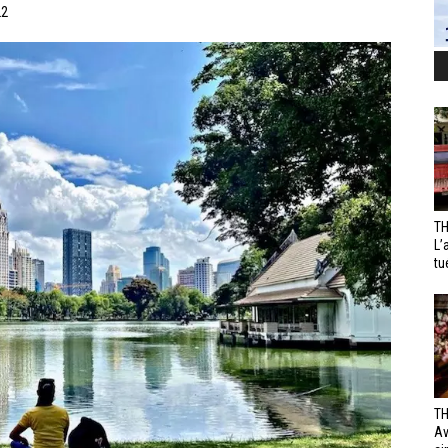
22
TH
L’
tu
TH
Av