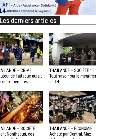
Les derniers articles
AÏLANDE – CRIME :
THAÏLANDE – SOCIÉTÉ :
auteur de l’attaque aurait
Tout savoir sur le meurtrier
é deux membres...
de 14...
AÏLANDE – SOCIÉTÉ :
THAÏLANDE – ÉCONOMIE :
ant Nonthaburi, ces
Acheté par Central, Max