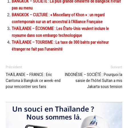
BANGKOK – SOCIÉTÉ : La plus grande omelette de Bangkok n’était
pas au menu
BANGKOK – CULTURE : « Miscellany of Khon » : un regard
contemporain sur un art ancestral à l’Alliance Française
THAÏLANDE – ÉCONOMIE : Les États-Unis veulent inclure le
royaume dans son embargo technologique
THAÏLANDE – TOURISME : La taxe de 300 bahts par visiteur
étranger ne fait pas l’unanimité
Précédent
Suivant
THAÏLANDE – FRANCE : Eric
INDONÉSIE – SOCIÉTÉ : Pourquoi la
Cantona à Bangkok ce week-end
saisie de l’hôtel Sultan a mis
pour rencontrer ses fans
Jakarta sous tension