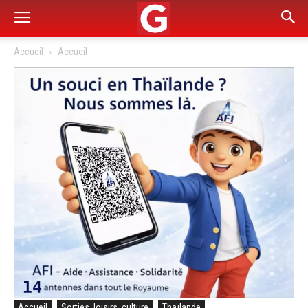
Accueil
Accueil
Accueil
Sorties, loisirs, culture
Thaïlande