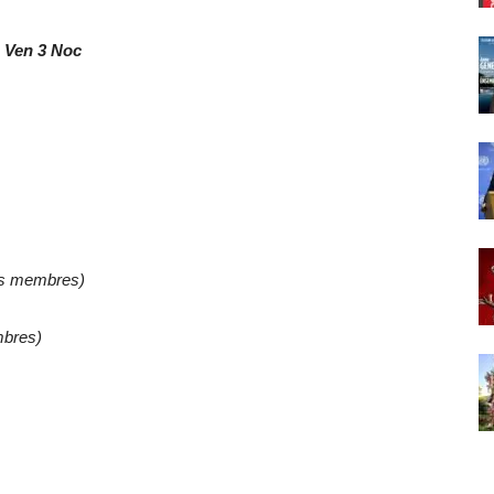
u Ven 3 Noc
les membres)
mbres)