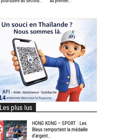
 poursuivre au second...
au premier...
Les plus lus
HONG KONG – SPORT : Les
Bleus remportent la médaille
d’argent...