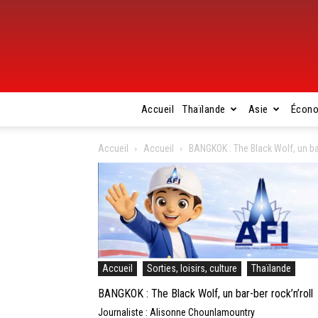
Accueil
Thaïlande
Asie
Écon
Accueil
Accueil
BANGKOK : The Black Wolf, un bar
Accueil
Sorties, loisirs, culture
Thaïlande
BANGKOK : The Black Wolf, un bar-ber rock’n’roll
Journaliste : Alisonne Chounlamountry