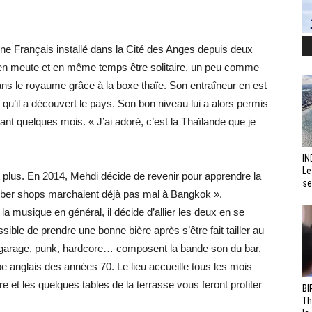
une Français installé dans la Cité des Anges depuis deux
er en meute et en même temps être solitaire, un peu comme
ns le royaume grâce à la boxe thaïe. Son entraîneur en est
ort qu’il a découvert le pays. Son bon niveau lui a alors permis
nt quelques mois. « J’ai adoré, c’est la Thaïlande que je
IN
Le
 plus. En 2014, Mehdi décide de revenir pour apprendre la
se
barber shops marchaient déjà pas mal à Bangkok ».
la musique en général, il décide d’allier les deux en se
ssible de prendre une bonne bière après s’être fait tailler au
f, garage, punk, hardcore… composent la bande son du bar,
anglais des années 70. Le lieu accueille tous les mois
 et les quelques tables de la terrasse vous feront profiter
BI
Th