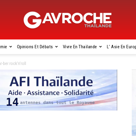
omie
Opinions Et Débats
Vivre En Thaïlande
L’ Asie En Euro
Gavroche
-ber rock’n’roll
Thaïlande