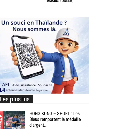
..
réseaux sociaux,...
Les plus lus
HONG KONG – SPORT : Les
Bleus remportent la médaille
d’argent...