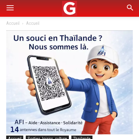
Accueil
Accueil
Accueil
Sorties, loisirs, culture
Thaïlande