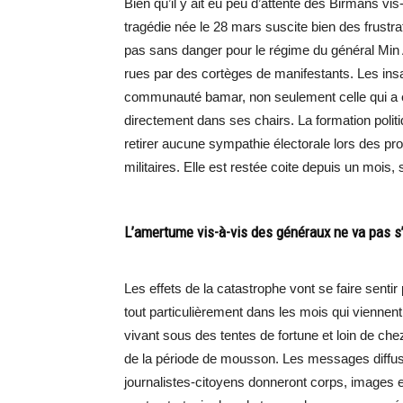
Bien qu’il y ait eu peu d’attente des Birmans vis-
tragédie née le 28 mars suscite bien des frustra
pas sans danger pour le régime du général Min
rues par des cortèges de manifestants. Les insat
communauté bamar, non seulement celle qui a ét
directement dans ses chairs. La formation polit
retirer aucune sympathie électorale lors des p
militaires. Elle est restée coite depuis un mois
L’amertume vis-à-vis des généraux ne va pas s
Les effets de la catastrophe vont se faire senti
tout particulièrement dans les mois qui viennen
vivant sous des tentes de fortune et loin de che
de la période de mousson. Les messages diffus
journalistes-citoyens donneront corps, images et é