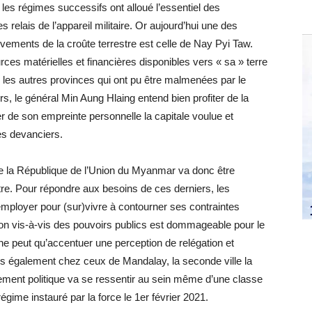
les régimes successifs ont alloué l’essentiel des
s relais de l’appareil militaire. Or aujourd’hui une des
vements de la croûte terrestre est celle de Nay Pyi Taw.
ces matérielles et financières disponibles vers « sa » terre
tes les autres provinces qui ont pu être malmenées par le
rs, le général Min Aung Hlaing entend bien profiter de la
r de son empreinte personnelle la capitale voulue et
es devanciers.
 de la République de l’Union du Myanmar va donc être
tre. Pour répondre aux besoins de ces derniers, les
’employer pour (sur)vivre à contourner ses contraintes
tion vis-à-vis des pouvoirs publics est dommageable pour le
 ne peut qu’accentuer une perception de relégation et
 également chez ceux de Mandalay, la seconde ville la
ment politique va se ressentir au sein même d’une classe
gime instauré par la force le 1er février 2021.