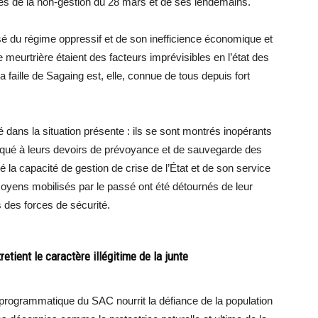
ées de la non-gestion du 28 mars et de ses lendemains.
 du régime oppressif et de son inefficience économique et
 meurtrière étaient des facteurs imprévisibles en l’état des
 faille de Sagaing est, elle, connue de tous depuis fort
é dans la situation présente : ils se sont montrés inopérants
manqué à leurs devoirs de prévoyance et de sauvegarde des
é la capacité de gestion de crise de l’État et de son service
ens mobilisés par le passé ont été détournés de leur
 des forces de sécurité.
tient le caractère illégitime de la junte
-programmatique du SAC nourrit la défiance de la population