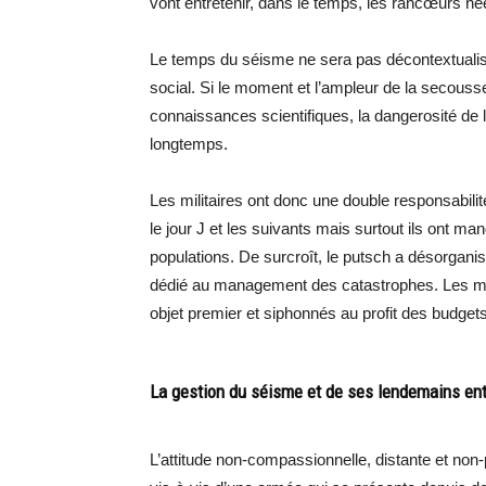
vont entretenir, dans le temps, les rancœurs n
Le temps du séisme ne sera pas décontextualisé
social. Si le moment et l’ampleur de la secousse
connaissances scientifiques, la dangerosité de la
longtemps.
Les militaires ont donc une double responsabilit
le jour J et les suivants mais surtout ils ont 
populations. De surcroît, le putsch a désorganis
dédié au management des catastrophes. Les moy
objet premier et siphonnés au profit des budgets
La gestion du séisme et de ses lendemains entre
L’attitude non-compassionnelle, distante et non