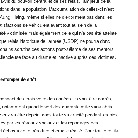
à-vis du pouvoir central et de ses relais, l’ampleur de la
tions dans la population. L’accumulation de celles-ci n’est
 Aung Hlaing, même si elles ne s’expriment pas dans les
isfactions se véhiculent avant tout au sein de la
é victimisée mais également celle qui n’a pas été atteinte
ique relais historique de l’armée (USDP) ne pourra donc
rochains scrutins des actions post-séisme de ses mentors
, silencieuse face au drame et inactive auprès des victimes.
’estomper de sitôt
r pendant des mois voire des années. Ils vont être narrés,
t, notamment quand le sort des quarante mille sans abris
z eux va être dépeint dans toute sa crudité pendant les pics
és par les réseaux sociaux et les reportages des
chos à cette très dure et cruelle réalité. Pour tout dire, ils