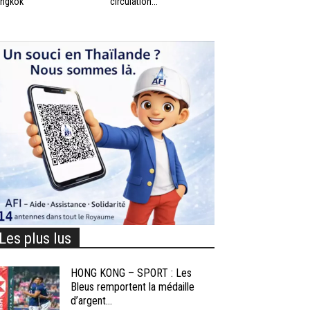
ngkok
circulation...
Les plus lus
HONG KONG – SPORT : Les
Bleus remportent la médaille
d’argent...