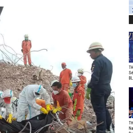
TH
Sé
BL
TH
Na