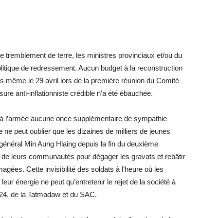
e tremblement de terre, les ministres provinciaux et/ou du
itique de redressement. Aucun budget à la reconstruction
s même le 29 avril lors de la première réunion du Comité
re anti-inflationniste crédible n’a été ébauchée.
c à l’armée aucune once supplémentaire de sympathie
e ne peut oublier que les dizaines de milliers de jeunes
 général Min Aung Hlaing depuis la fin du deuxième
on de leurs communautés pour dégager les gravats et rebâtir
agées. Cette invisibilité des soldats à l’heure où les
leur énergie ne peut qu’entretenir le rejet de la société à
2024, de la Tatmadaw et du SAC.