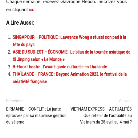
Chaque semaine, recevez Gavroche Hebdo. Inscrivez vous
en cliquant
ici
.
A Lire Aussi:
SINGAPOUR – POLITIQUE : Lawrence Wong a réussi son pari à la
tête du pays
ASIE DU SUD-EST – ÉCONOMIE : Le bilan de la tournée asiatique de
Xi Jinping selon « Le Monde »
B-Floor Theatre : l’avant-garde culturelle en Thaïlande
THAÏLANDE – FRANCE : Beyond Animation 2023, le festival de la
créativité française
Précédent
Suivant
BIRMANIE – CONFLIT : La junte
VIETNAM EXPRESS – ACTUALITÉS
éprouvée par sa mauvaise gestion
: Que retenir de l’actualité au
du séisme
Vietnam du 28 avril au 4 mai ?