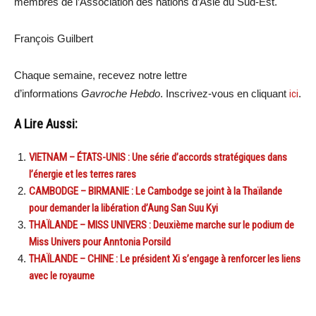
membres de l’Association des nations d’Asie du Sud-Est.
François Guilbert
Chaque semaine, recevez notre lettre
d’informations
Gavroche Hebdo
. Inscrivez-vous en cliquant
ici
.
A Lire Aussi:
VIETNAM – ÉTATS-UNIS : Une série d’accords stratégiques dans
l’énergie et les terres rares
CAMBODGE – BIRMANIE : Le Cambodge se joint à la Thaïlande
pour demander la libération d’Aung San Suu Kyi
THAÏLANDE – MISS UNIVERS : Deuxième marche sur le podium de
Miss Univers pour Anntonia Porsild
THAÏLANDE – CHINE : Le président Xi s’engage à renforcer les liens
avec le royaume