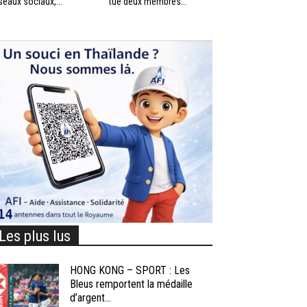
seaux sociaux,...
tué deux membres...
Les plus lus
HONG KONG – SPORT : Les
Bleus remportent la médaille
d’argent...