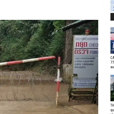
CA
77
au
TH
qu