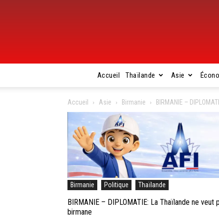
Accueil
Thaïlande
Asie
Écon
Accueil
Asie
Birmanie
BIRMANIE – DIPLOMATIE:
Birmanie
Politique
Thaïlande
BIRMANIE – DIPLOMATIE: La Thaïlande ne veut pas
birmane