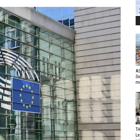
AS
Si
mo
TH
Le