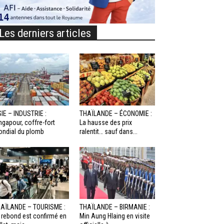
Les derniers articles
IE – INDUSTRIE :
THAÏLANDE – ÉCONOMIE :
ngapour, coffre-fort
La hausse des prix
ndial du plomb
ralentit… sauf dans...
AÏLANDE – TOURISME :
THAÏLANDE – BIRMANIE :
 rebond est confirmé en
Min Aung Hlaing en visite