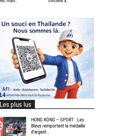
llet, mais...
officielle à...
Les plus lus
HONG KONG – SPORT : Les
Bleus remportent la médaille
d’argent...