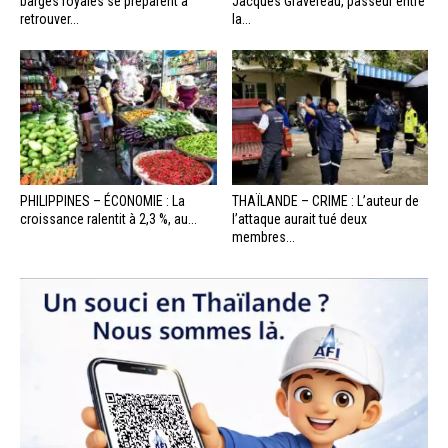
barges royales se préparent à
Jacques Gravereau, passeur entre
retrouver...
la...
PHILIPPINES – ÉCONOMIE : La
THAÏLANDE – CRIME : L’auteur de
croissance ralentit à 2,3 %, au...
l’attaque aurait tué deux
membres...