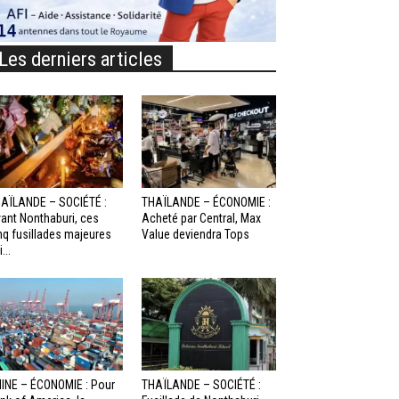
Les derniers articles
AÏLANDE – SOCIÉTÉ :
THAÏLANDE – ÉCONOMIE :
ant Nonthaburi, ces
Acheté par Central, Max
nq fusillades majeures
Value deviendra Tops
...
INE – ÉCONOMIE : Pour
THAÏLANDE – SOCIÉTÉ :