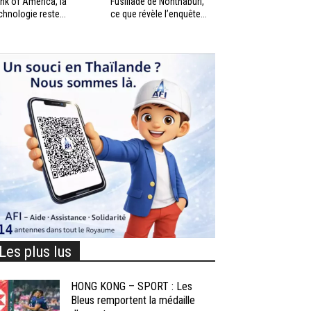
nk of America, la
Fusillade de Nonthaburi,
chnologie reste...
ce que révèle l’enquête...
Les plus lus
HONG KONG – SPORT : Les
Bleus remportent la médaille