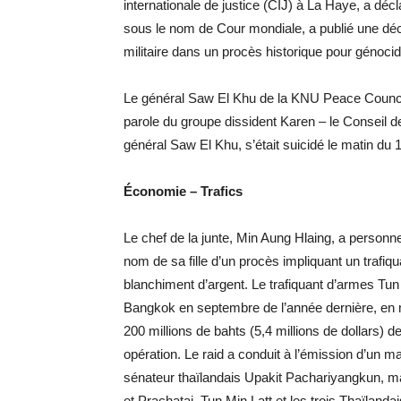
internationale de justice (CIJ) à La Haye, a déc
sous le nom de Cour mondiale, a publié une déci
militaire dans un procès historique pour génoci
Le général Saw El Khu de la KNU Peace Council
parole du groupe dissident Karen – le Conseil d
général Saw El Khu, s’était suicidé le matin du 1
Économie – Trafics
Le chef de la junte, Min Aung Hlaing, a personn
nom de sa fille d’un procès impliquant un trafi
blanchiment d’argent. Le trafiquant d’armes Tun 
Bangkok en septembre de l’année dernière, en 
200 millions de bahts (5,4 millions de dollars) d
opération. Le raid a conduit à l’émission d’un ma
sénateur thaïlandais Upakit Pachariyangkun, ma
et Prachatai. Tun Min Latt et les trois Thaïlanda