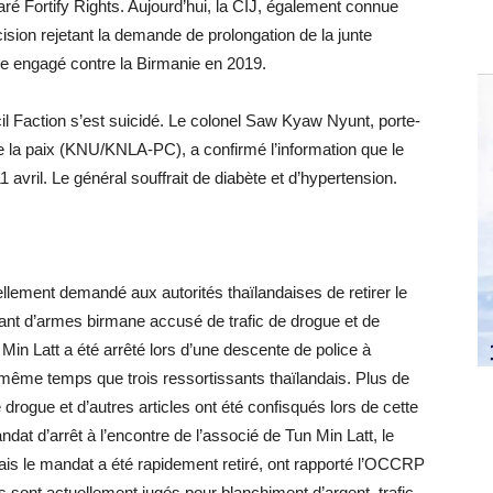
laré Fortify Rights. Aujourd’hui, la CIJ, également connue
sion rejetant la demande de prolongation de la junte
de engagé contre la Birmanie en 2019.
 Faction s’est suicidé. Le colonel Saw Kyaw Nyunt, porte-
e la paix (KNU/KNLA-PC), a confirmé l’information que le
1 avril. Le général souffrait de diabète et d’hypertension.
ellement demandé aux autorités thaïlandaises de retirer le
quant d’armes birmane accusé de trafic de drogue et de
Min Latt a été arrêté lors d’une descente de police à
même temps que trois ressortissants thaïlandais. Plus de
e drogue et d’autres articles ont été confisqués lors de cette
ndat d’arrêt à l’encontre de l’associé de Tun Min Latt, le
is le mandat a été rapidement retiré, ont rapporté l’OCCRP
is sont actuellement jugés pour blanchiment d’argent, trafic