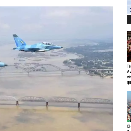
TH
Av
ci
qui
CH