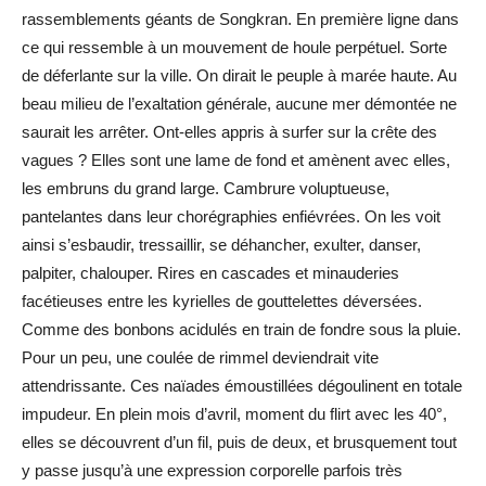
rassemblements géants de Songkran. En première ligne dans
ce qui ressemble à un mouvement de houle perpétuel. Sorte
de déferlante sur la ville. On dirait le peuple à marée haute. Au
beau milieu de l’exaltation générale, aucune mer démontée ne
saurait les arrêter. Ont-elles appris à surfer sur la crête des
vagues ? Elles sont une lame de fond et amènent avec elles,
les embruns du grand large. Cambrure voluptueuse,
pantelantes dans leur chorégraphies enfiévrées. On les voit
ainsi s’esbaudir, tressaillir, se déhancher, exulter, danser,
palpiter, chalouper. Rires en cascades et minauderies
facétieuses entre les kyrielles de gouttelettes déversées.
Comme des bonbons acidulés en train de fondre sous la pluie.
Pour un peu, une coulée de rimmel deviendrait vite
attendrissante. Ces naïades émoustillées dégoulinent en totale
impudeur. En plein mois d’avril, moment du flirt avec les 40°,
elles se découvrent d’un fil, puis de deux, et brusquement tout
y passe jusqu’à une expression corporelle parfois très