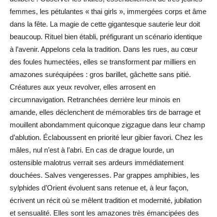
femmes, les pétulantes « thai girls », immergées corps et âme
dans la fête. La magie de cette gigantesque sauterie leur doit
beaucoup. Rituel bien établi, préfigurant un scénario identique
à l’avenir. Appelons cela la tradition. Dans les rues, au cœur
des foules humectées, elles se transforment par milliers en
amazones suréquipées : gros barillet, gâchette sans pitié.
Créatures aux yeux revolver, elles arrosent en
circumnavigation. Retranchées derrière leur minois en
amande, elles déclenchent de mémorables tirs de barrage et
mouillent abondamment quiconque zigzague dans leur champ
d’ablution. Éclaboussent en priorité leur gibier favori. Chez les
mâles, nul n’est à l’abri. En cas de drague lourde, un
ostensible malotrus verrait ses ardeurs immédiatement
douchées. Salves vengeresses. Par grappes amphibies, les
sylphides d’Orient évoluent sans retenue et, à leur façon,
écrivent un récit où se mêlent tradition et modernité, jubilation
et sensualité. Elles sont les amazones très émancipées des