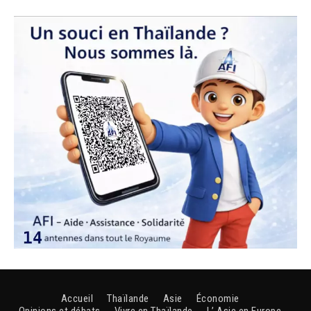
Accueil
Thaïlande
Asie
Économie
Opinions et débats
Vivre en Thaïlande
L’ Asie en Europe