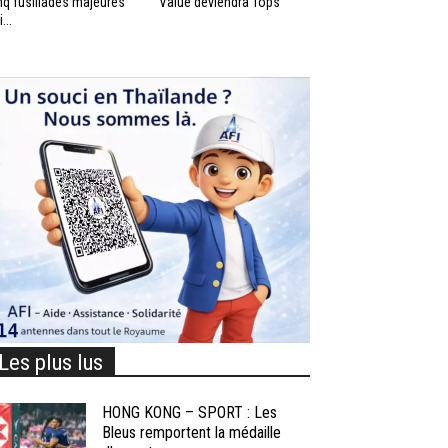
nq fusillades majeures
Value deviendra Tops
...
Les plus lus
HONG KONG – SPORT : Les
Bleus remportent la médaille