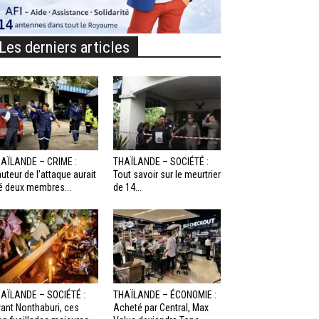
Les derniers articles
AÏLANDE – CRIME :
THAÏLANDE – SOCIÉTÉ :
auteur de l’attaque aurait
Tout savoir sur le meurtrier
é deux membres...
de 14...
AÏLANDE – SOCIÉTÉ :
THAÏLANDE – ÉCONOMIE :
ant Nonthaburi, ces
Acheté par Central, Max