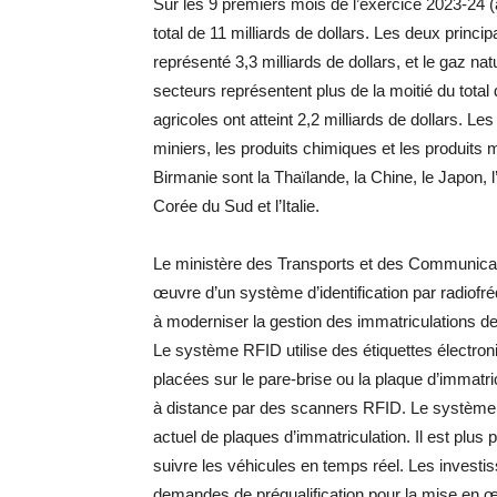
Sur les 9 premiers mois de l’exercice 2023-24 
total de 11 milliards de dollars. Les deux principa
représenté 3,3 milliards de dollars, et le gaz nat
secteurs représentent plus de la moitié du tota
agricoles ont atteint 2,2 milliards de dollars. L
miniers, les produits chimiques et les produits 
Birmanie sont la Thaïlande, la Chine, le Japon, l
Corée du Sud et l’Italie.
Le ministère des Transports et des Communicati
œuvre d’un système d’identification par radiof
à moderniser la gestion des immatriculations des
Le système RFID utilise des étiquettes électroni
placées sur le pare-brise ou la plaque d’immatri
à distance par des scanners RFID. Le système 
actuel de plaques d’immatriculation. Il est plus 
suivre les véhicules en temps réel. Les investi
demandes de préqualification pour la mise en