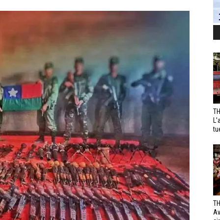
TH
L’
tu
TH
Av