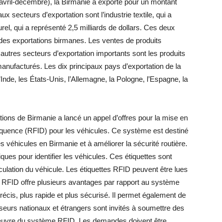
(avril-décembre), la Birmanie a exporté pour un montant
ux secteurs d’exportation sont l’industrie textile, qui a
urel, qui a représenté 2,5 milliards de dollars. Ces deux
l des exportations birmanes. Les ventes de produits
es autres secteurs d’exportation importants sont les produits
manufacturés. Les dix principaux pays d’exportation de la
’Inde, les États-Unis, l’Allemagne, la Pologne, l’Espagne, la
ons de Birmanie a lancé un appel d’offres pour la mise en
réquence (RFID) pour les véhicules. Ce système est destiné
 véhicules en Birmanie et à améliorer la sécurité routière.
ques pour identifier les véhicules. Ces étiquettes sont
culation du véhicule. Les étiquettes RFID peuvent être lues
RFID offre plusieurs avantages par rapport au système
précis, plus rapide et plus sécurisé. Il permet également de
sseurs nationaux et étrangers sont invités à soumettre des
 œuvre du système RFID. Les demandes doivent être