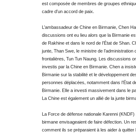
est composée de membres de groupes ethniques m
cadre d’un accord de paix.
L’ambassadeur de Chine en Birmanie, Chen Hai, a
discussions ont eu lieu alors que la Birmanie e
de Rakhine et dans le nord de l’État de Shan. Ch
junte, Than Swe, le ministre de l’administration 
frontalières, Tun Tun Naung. Les discussions ont 
investis par la Chine en Birmanie. Chen a insisté
Birmanie sur la stabilité et le développement de
personnes déplacées, notamment dans l’État de 
Birmanie. Elle a investi massivement dans le pa
La Chine est également un allié de la junte birm
La Force de défense nationale Karenni (KNDF) a 
birmane envisageaient de faire défection. Un 
comment ils se préparaient à les aider à quitte