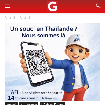
Accueil
Accueil
Accueil
Autres pays
L'Asie en Europe