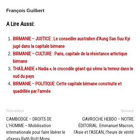
François Guilbert
A Lire Aussi:
BIRMANIE – JUSTICE : Le conseiller australien d’Aung San Suu Kyi
jugé dans la capitale birmane
BIRMANIE – CULTURE : Paris, capitale de la résistance artistique
birmane
THAÏLANDE « Nadia », le crocodile géant qui sème la terreur dans le
sud du pays
BIRMANIE – POLITIQUE: Cette capitale birmane construite et
quadrillée par l’armée
Précédent
Suivant
CAMBODGE – DROITS DE
GAVROCHE HEBDO – NOTRE
L’HOMME – Mobilisation
ÉDITORIAL: Emmanuel Macron,
internationale pour faire libérer le
l’Asie et l’ASEAN, l’heure de vérité
«fixeur» Rath Rott Mony