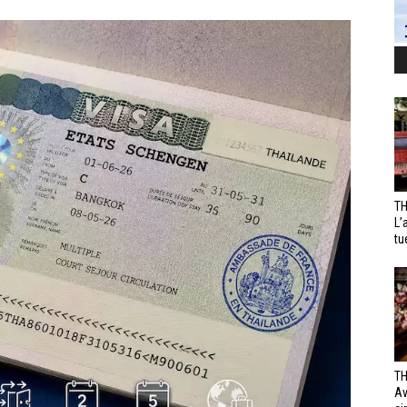
TH
L’
tu
TH
Av