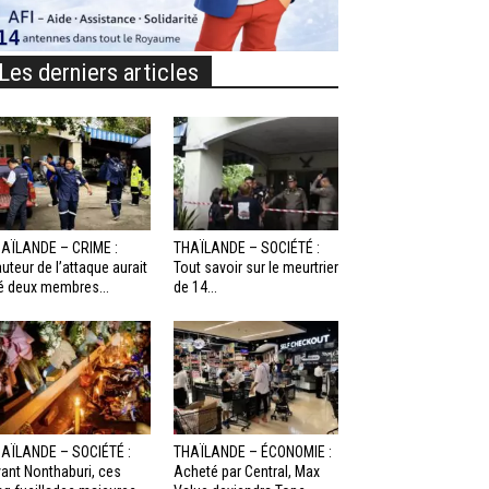
Les derniers articles
AÏLANDE – CRIME :
THAÏLANDE – SOCIÉTÉ :
auteur de l’attaque aurait
Tout savoir sur le meurtrier
é deux membres...
de 14...
AÏLANDE – SOCIÉTÉ :
THAÏLANDE – ÉCONOMIE :
ant Nonthaburi, ces
Acheté par Central, Max