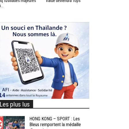
nq fusillades majeures
Value deviendra Tops
...
Les plus lus
HONG KONG – SPORT : Les
Bleus remportent la médaille