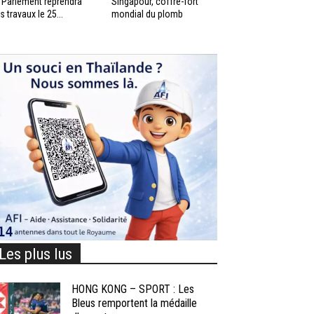
 Parlement reprendra
Singapour, coffre-fort
s travaux le 25...
mondial du plomb
Les plus lus
HONG KONG – SPORT : Les
Bleus remportent la médaille