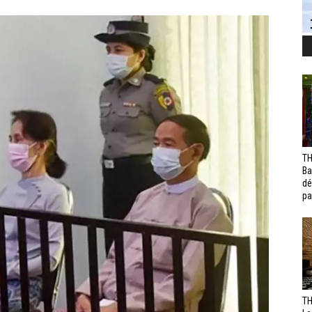
TH
Ba
dé
pa
TH