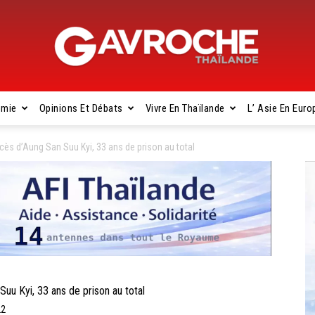
omie
Opinions Et Débats
Vivre En Thaïlande
L’ Asie En Euro
Gavroche
cès d’Aung San Suu Kyi, 33 ans de prison au total
Thaïlande
u Kyi, 33 ans de prison au total
22