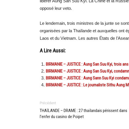
libérer Aung San Suu Kyi. La Chine et la Russie,
opposé leur veto.
Le lendemain, trois ministres de la junte se so
organisées par la Thaïlande et auxquelles ont 
Laos et du Vietnam. Les autres États de l’Asean 
A Lire Aussi:
BIRMANIE – JUSTICE : Aung San Suu Kyi, trois ans d
BIRMANIE – JUSTICE : Aung San Suu Kyi, condamné
BIRMANIE – JUSTICE : Aung Sann Suu Kyi condamn
BIRMANIE – JUSTICE : Le journaliste Sithu Aung M
Précédent
THAÏLANDE – DRAME : 27 thaïlandais périssent dans
l’enfer du casino de Poipet