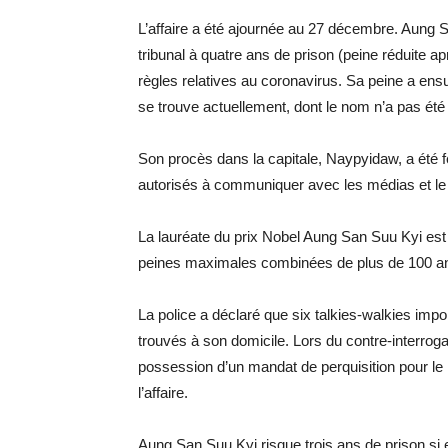
L’affaire a été ajournée au 27 décembre. Aung 
tribunal à quatre ans de prison (peine réduite ap
règles relatives au coronavirus. Sa peine a ensui
se trouve actuellement, dont le nom n’a pas été
Son procès dans la capitale, Naypyidaw, a été 
autorisés à communiquer avec les médias et le 
La lauréate du prix Nobel Aung San Suu Kyi est 
peines maximales combinées de plus de 100 ans 
La police a déclaré que six talkies-walkies impor
trouvés à son domicile. Lors du contre-interrogat
possession d’un mandat de perquisition pour le
l’affaire.
Aung San Suu Kyi risque trois ans de prison si 