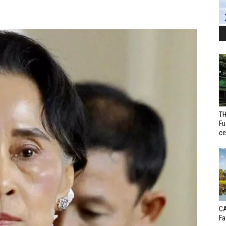
TH
Fu
ce
CA
Fa