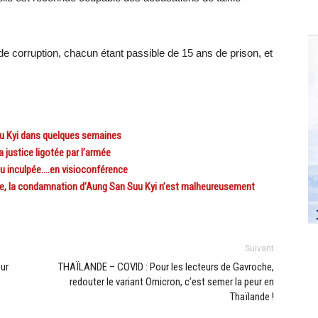
e corruption, chacun étant passible de 15 ans de prison, et
u Kyi dans quelques semaines
justice ligotée par l’armée
u inculpée….en visioconférence
le, la condamnation d’Aung San Suu Kyi n’est malheureusement
Suivant
ur
THAÏLANDE – COVID : Pour les lecteurs de Gavroche,
redouter le variant Omicron, c’est semer la peur en
Thaïlande !