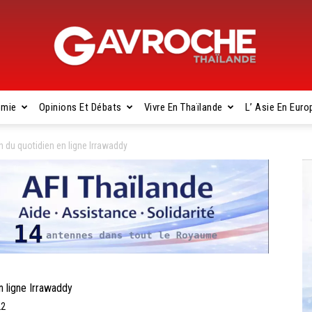
omie
Opinions Et Débats
Vivre En Thaïlande
L’ Asie En Euro
Gavroche
n du quotidien en ligne Irrawaddy
Thaïlande
n ligne Irrawaddy
22