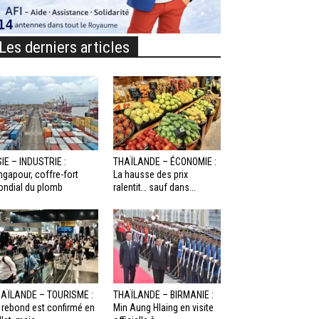
Les derniers articles
IE – INDUSTRIE :
THAÏLANDE – ÉCONOMIE :
ngapour, coffre-fort
La hausse des prix
ndial du plomb
ralentit… sauf dans...
AÏLANDE – TOURISME :
THAÏLANDE – BIRMANIE :
 rebond est confirmé en
Min Aung Hlaing en visite