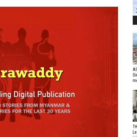
AS
Si
mo
TH
Le