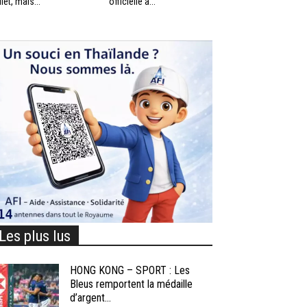
llet, mais...
officielle à...
Les plus lus
HONG KONG – SPORT : Les
Bleus remportent la médaille
d’argent...