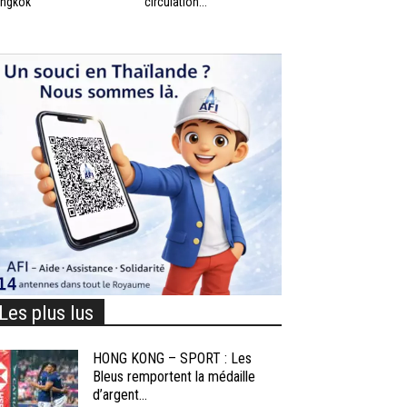
ngkok
circulation...
Les plus lus
HONG KONG – SPORT : Les
Bleus remportent la médaille
d’argent...