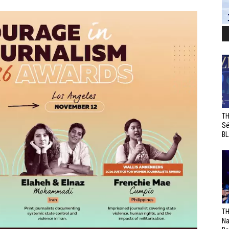
TH
Sé
BL
TH
Na