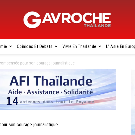
omie
Opinions Et Débats
Vivre En Thaïlande
L’ Asie En Euro
Gavroche
écompensée pour son courage journalistique
Thaïlande
ur son courage journalistique