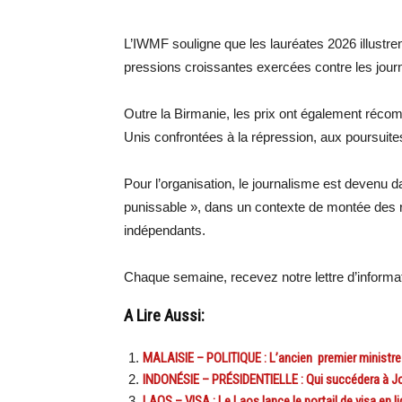
L’IWMF souligne que les lauréates 2026 illustrent
pressions croissantes exercées contre les journ
Outre la Birmanie, les prix ont également récomp
Unis confrontées à la répression, aux poursuites
Pour l’organisation, le journalisme est devenu
punissable », dans un contexte de montée des ré
indépendants.
Chaque semaine, recevez notre lettre d’inform
A Lire Aussi:
MALAISIE – POLITIQUE : L’ancien premier ministre 
INDONÉSIE – PRÉSIDENTIELLE : Qui succédera à Jok
LAOS – VISA : Le Laos lance le portail de visa en 