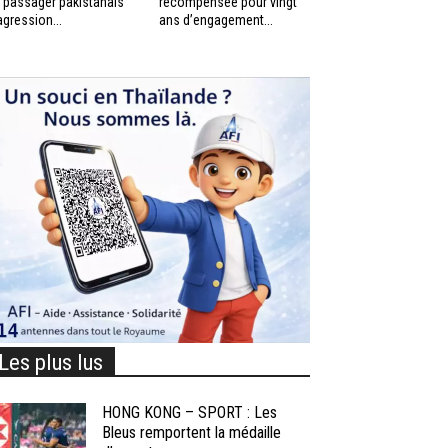
 passager pakistanais
récompensée pour vingt
agression...
ans d’engagement...
Les plus lus
HONG KONG – SPORT : Les
Bleus remportent la médaille