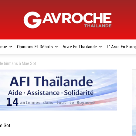
omie
Opinions Et Débats
Vivre En Thaïlande
L’ Asie En Euro
Gavroche
de birmans à Mae Sot
Thaïlande
e Sot