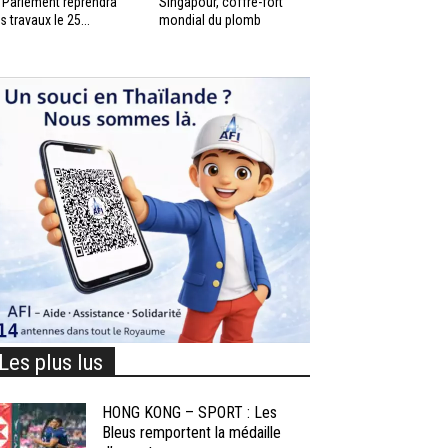
 Parlement reprendra
Singapour, coffre-fort
s travaux le 25...
mondial du plomb
Les plus lus
HONG KONG – SPORT : Les
Bleus remportent la médaille