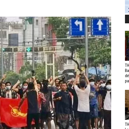
TH
Ba
dé
pa
TH