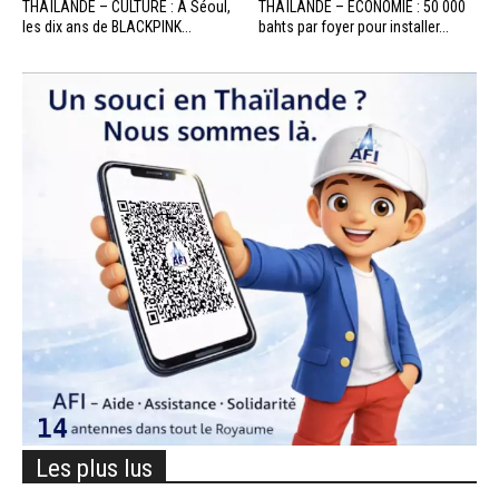
THAÏLANDE – CULTURE : À Séoul,
THAÏLANDE – ÉCONOMIE : 50 000
les dix ans de BLACKPINK...
bahts par foyer pour installer...
Les plus lus