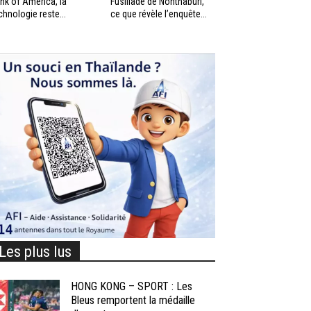
nk of America, la
Fusillade de Nonthaburi,
chnologie reste...
ce que révèle l’enquête...
Les plus lus
HONG KONG – SPORT : Les
Bleus remportent la médaille