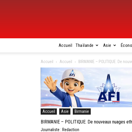
Accueil
Thaïlande
Asie
Écon
Accueil
Accueil
BIRMANIE – POLITIQUE: De nouve
Accueil
Asie
Birmanie
BIRMANIE – POLITIQUE: De nouveaux nuages ethni
Journaliste : Redaction