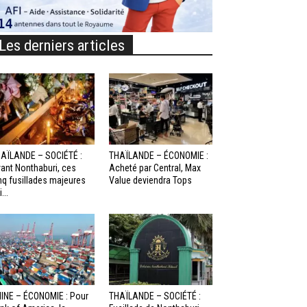
Les derniers articles
AÏLANDE – SOCIÉTÉ :
THAÏLANDE – ÉCONOMIE :
ant Nonthaburi, ces
Acheté par Central, Max
nq fusillades majeures
Value deviendra Tops
...
INE – ÉCONOMIE : Pour
THAÏLANDE – SOCIÉTÉ :