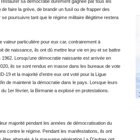
 restaurer sa démocratie durement gagnée par tous les
de faire la grève, de brandir un fusil ou de frapper des
se poursuivre tant que le régime militaire illégitime restera
 valeur particulière pour eux car, contrairement à
 de naissance, ils ont dû mettre leur vie en jeu et se battre
uis 1962. Lorsqu’une démocratie naissante est arrivée en
n 2020, ils se sont rendus en masse dans les bureaux de vote
19 et la majorité d’entre eux ont voté pour la Ligue
fin de maintenir la démocratie dans le pays. Lorsque leurs
e du 1er février, la Birmanie a explosé en protestations.
 leur majorité pendant les années de démocratisation du
ns contre le régime. Pendant les manifestations, ils ont
 êtes attaqués à la mauvaise génération ! » D’autres ont