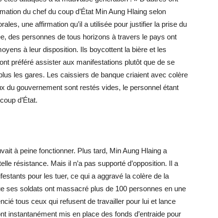
irmation du chef du coup d’État Min Aung Hlaing selon
es, une affirmation qu’il a utilisée pour justifier la prise du
mée, des personnes de tous horizons à travers le pays ont
yens à leur disposition. Ils boycottent la bière et les
ont préféré assister aux manifestations plutôt que de se
 plus les gares. Les caissiers de banque criaient avec colère
ux du gouvernement sont restés vides, le personnel étant
 coup d’État.
ait à peine fonctionner. Plus tard, Min Aung Hlaing a
lle résistance. Mais il n’a pas supporté d’opposition. Il a
estants pour les tuer, ce qui a aggravé la colère de la
que ses soldats ont massacré plus de 100 personnes en une
cié tous ceux qui refusent de travailler pour lui et lance
ont instantanément mis en place des fonds d’entraide pour