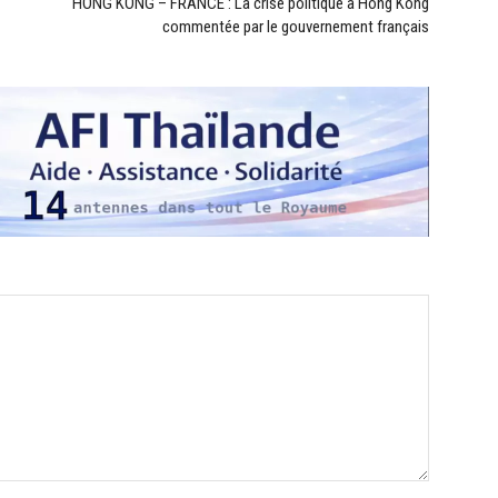
HONG KONG – FRANCE : La crise politique à Hong Kong
commentée par le gouvernement français