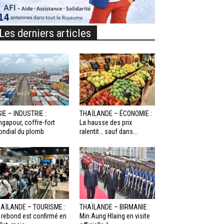
Les derniers articles
IE – INDUSTRIE :
THAÏLANDE – ÉCONOMIE :
ngapour, coffre-fort
La hausse des prix
ndial du plomb
ralentit… sauf dans...
AÏLANDE – TOURISME :
THAÏLANDE – BIRMANIE :
 rebond est confirmé en
Min Aung Hlaing en visite