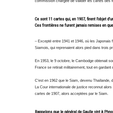
commission chargée de valider les cartes des fr
Ce sont 11 cartes qui, en 1907, firent l’objet d’u
Ces frontières ne furent jamais remises en que
– Excepté entre 1941 et 1946, où les Japonais fur
Siamois, qui reprenaient alors pied dans trois p
En 1953, le 9 octobre, le Cambodge obtenait son
France se retirait militairement, tout en gardant 
C’est en 1962 que le Siam, devenu Thaïlande, d
La Cour internationale de justice reconnut alo
cartes de 1907, alors acceptées par le Siam.
Rappelons que le général de Gaulle vint à Phn