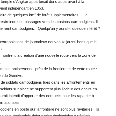
emple d’Angkor appartenait donc auparavant à la
ient indépendant en 1953.
faire de quelques km² de forêt supplémentaires… Le
estreindre les passages vers les casinos cambodgiens. Il
ement cambodgien… Quelqu’un y aurait-il quelque intérêt ?
s extrapolations de journaleux nouveaux (aussi bons que le
:
 montrent la création d’une nouvelle route vers la zone de
.
ines antipersonnel près de la frontière et de cette route :
ion de Genève.
 de soldats cambodgiens tués dans les affrontements en
s soldats sur place ne supportent plus l’odeur des chairs en
it interdit d’apporter des cercueils pour les rapatrier à
ernationales !
giens en poste sur la frontière ne sont plus ravitaillés : ils
ldats thaïlandais (information thaïlandaise à vérifier).