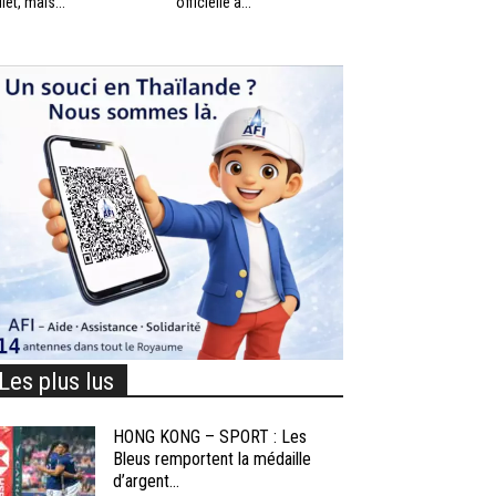
llet, mais...
officielle à...
Les plus lus
HONG KONG – SPORT : Les
Bleus remportent la médaille
d’argent...