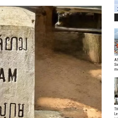
AS
Si
mo
TH
Le