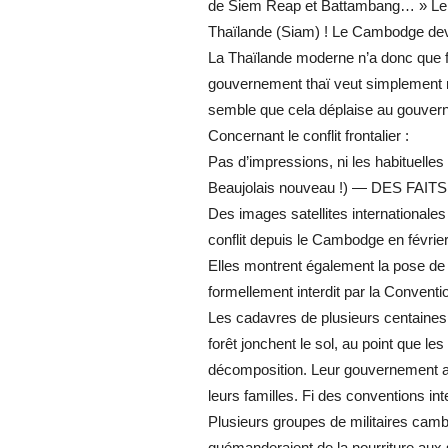
de Siem Reap et Battambang… » Le t
Thaïlande (Siam) ! Le Cambodge dev
La Thaïlande moderne n’a donc que 
gouvernement thaï veut simplement r
semble que cela déplaise au gouvern
Concernant le conflit frontalier :
Pas d’impressions, ni les habituelle
Beaujolais nouveau !) — DES FAITS 
Des images satellites internationales
conflit depuis le Cambodge en février
Elles montrent également la pose de m
formellement interdit par la Convent
Les cadavres de plusieurs centaines
forêt jonchent le sol, au point que le
décomposition. Leur gouvernement aura
leurs familles. Fi des conventions int
Plusieurs groupes de militaires cambod
quémanderaient de la nourriture aux so