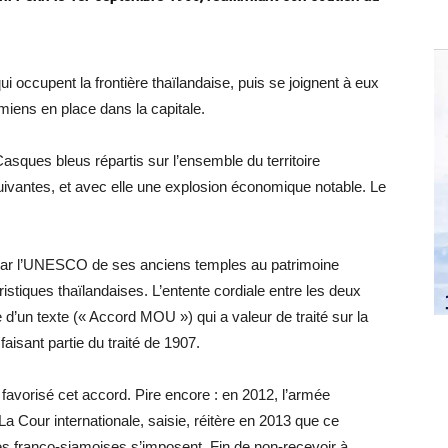
 occupent la frontière thaïlandaise, puis se joignent à eux
miens en place dans la capitale.
sques bleus répartis sur l’ensemble du territoire
ivantes, et avec elle une explosion économique notable. Le
 par l’UNESCO de ses anciens temples au patrimoine
ristiques thaïlandaises. L’entente cordiale entre les deux
 d’un texte (« Accord MOU ») qui a valeur de traité sur la
isant partie du traité de 1907.
 favorisé cet accord. Pire encore : en 2012, l’armée
La Cour internationale, saisie, réitère en 2013 que ce
s franco-siamoises s’imposent. Fin de non-recevoir à