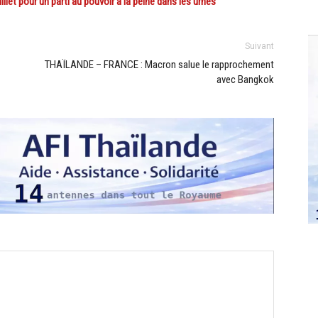
let pour un parti au pouvoir à la peine dans les urnes
Suivant
THAÏLANDE – FRANCE : Macron salue le rapprochement
avec Bangkok