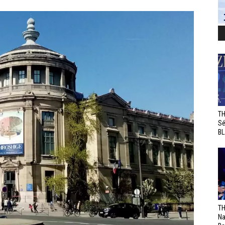
TH
Sé
BL
TH
Na