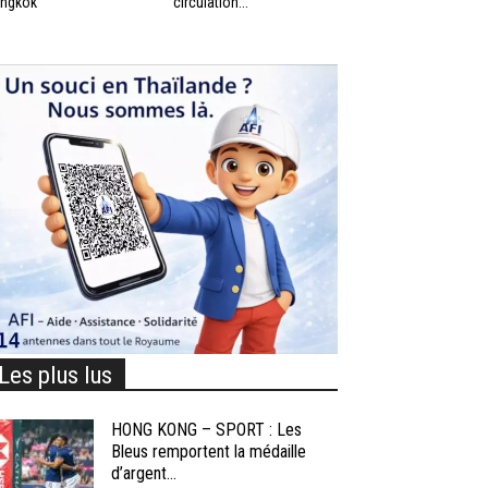
ngkok
circulation...
Les plus lus
HONG KONG – SPORT : Les
Bleus remportent la médaille
d’argent...