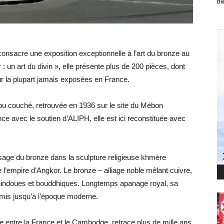
Ba
nsacre une exposition exceptionnelle à l’art du bronze au
 un art du divin », elle présente plus de 200 pièces, dont
 la plupart jamais exposées en France.
ou couché, retrouvée en 1936 sur le site du Mébon
e avec le soutien d’ALIPH, elle est ici reconstituée avec
usage du bronze dans la sculpture religieuse khmère
de l’empire d’Angkor. Le bronze – alliage noble mêlant cuivre,
s hindoues et bouddhiques. Longtemps apanage royal, sa
nsmis jusqu’à l’époque moderne.
ale entre la France et le Cambodge, retrace plus de mille ans