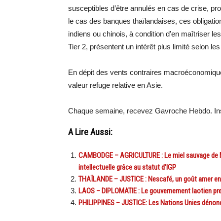
susceptibles d’être annulés en cas de crise, p
le cas des banques thaïlandaises, ces obligatio
indiens ou chinois, à condition d’en maîtriser le
Tier 2, présentent un intérêt plus limité selon le
En dépit des vents contraires macroéconomique
valeur refuge relative en Asie.
Chaque semaine, recevez Gavroche Hebdo. Ins
A Lire Aussi:
CAMBODGE – AGRICULTURE : Le miel sauvage de Mond
intellectuelle grâce au statut d’IGP
THAÏLANDE – JUSTICE : Nescafé, un goût amer ent
LAOS – DIPLOMATIE : Le gouvernement laotien prend
PHILIPPINES – JUSTICE: Les Nations Unies dénoncen