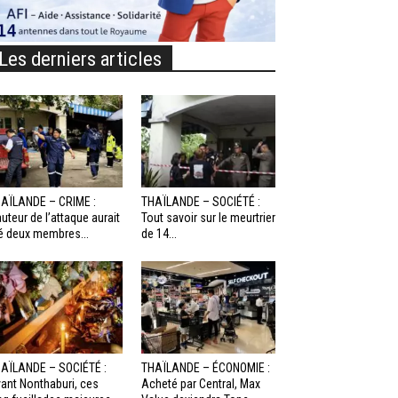
Les derniers articles
AÏLANDE – CRIME :
THAÏLANDE – SOCIÉTÉ :
auteur de l’attaque aurait
Tout savoir sur le meurtrier
é deux membres...
de 14...
AÏLANDE – SOCIÉTÉ :
THAÏLANDE – ÉCONOMIE :
ant Nonthaburi, ces
Acheté par Central, Max