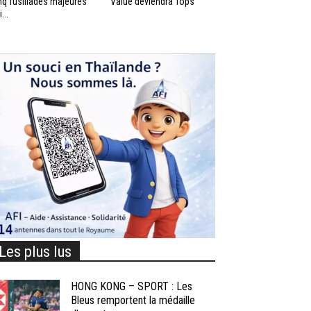
nq fusillades majeures
Value deviendra Tops
...
Les plus lus
HONG KONG – SPORT : Les
Bleus remportent la médaille