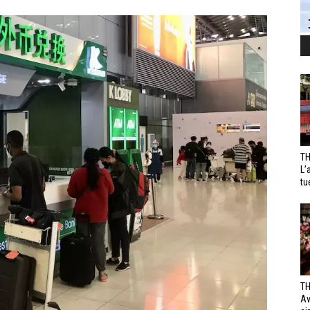
TH
L’
tu
TH
Av