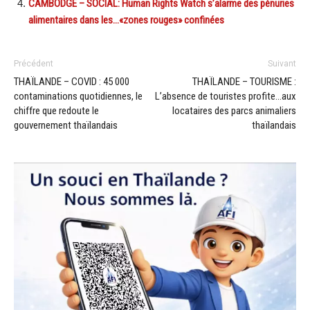
CAMBODGE – SOCIAL: Human Rights Watch s’alarme des pénuries
alimentaires dans les…«zones rouges» confinées
Précédent
Suivant
THAÏLANDE – COVID : 45 000
THAÏLANDE – TOURISME :
contaminations quotidiennes, le
L’absence de touristes profite…aux
chiffre que redoute le
locataires des parcs animaliers
gouvernement thaïlandais
thaïlandais