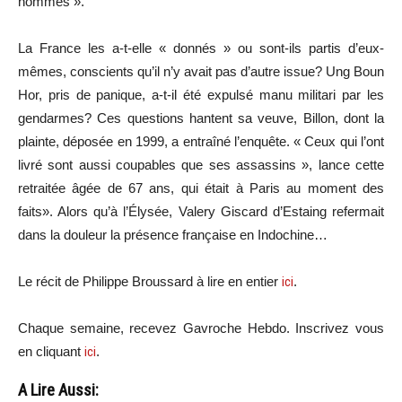
hommes ».
La France les a-t-elle « donnés » ou sont-ils partis d’eux-
mêmes, conscients qu’il n’y avait pas d’autre issue? Ung Boun
Hor, pris de panique, a-t-il été expulsé manu militari par les
gendarmes? Ces questions hantent sa veuve, Billon, dont la
plainte, déposée en 1999, a entraîné l’enquête. « Ceux qui l’ont
livré sont aussi coupables que ses assassins », lance cette
retraitée âgée de 67 ans, qui était à Paris au moment des
faits». Alors qu’à l’Élysée, Valery Giscard d’Estaing refermait
dans la douleur la présence française en Indochine…
Le récit de Philippe Broussard à lire en entier
ici
.
Chaque semaine, recevez Gavroche Hebdo. In
scri
vez vous
en cliquant
ici
.
A Lire Aussi: