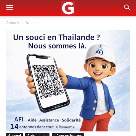
Accueil
Accueil
Accueil
Autres pays
L'Asie en Europe