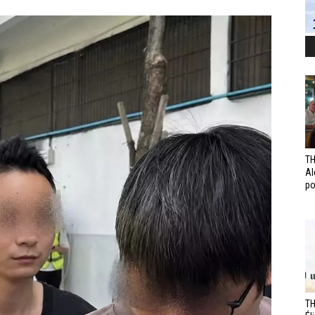
TH
Al
po
TH