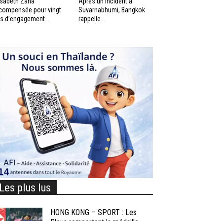
isabeth Zana
Après un incident à
compensée pour vingt
Suvarnabhumi, Bangkok
s d’engagement...
rappelle...
Les plus lus
HONG KONG – SPORT : Les