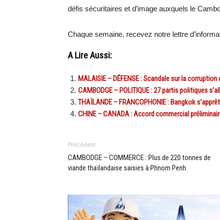
défis sécuritaires et d’image auxquels le Cambo
Chaque semaine, recevez notre lettre d’inform
A Lire Aussi:
MALAISIE – DÉFENSE : Scandale sur la corruption 
CAMBODGE – POLITIQUE : 27 partis politiques s’al
THAÏLANDE – FRANCOPHONIE : Bangkok s’apprête à 
CHINE – CANADA : Accord commercial préliminaire s
Précédent
CAMBODGE – COMMERCE : Plus de 220 tonnes de
viande thaïlandaise saisies à Phnom Penh