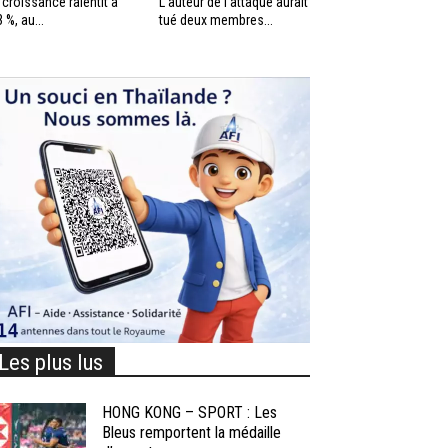
 croissance ralentit à
L’auteur de l’attaque aurait
3 %, au...
tué deux membres...
Les plus lus
HONG KONG – SPORT : Les
Bleus remportent la médaille