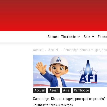
Accueil
Thaïlande
Asie
Écon
Accueil
Accueil
Cambodge: Khmers rouges, pou
Accueil
Asean
Asie
Cambodge
Cambodge: Khmers rouges, pourquoi un procès?
Journaliste : Yves-Guy Bergès