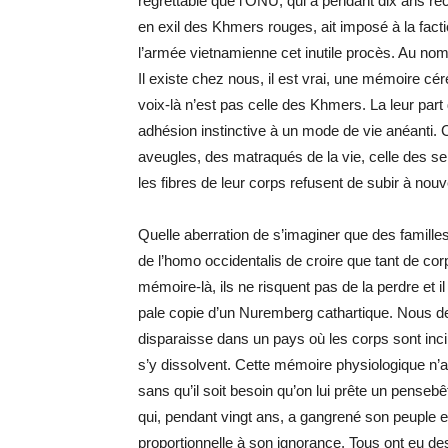
regrettable que l’ONU, qui a pendant dix ans 
en exil des Khmers rouges, ait imposé à la fac
l’armée vietnamienne cet inutile procès. Au nom
Il existe chez nous, il est vrai, une mémoire cér
voix-là n’est pas celle des Khmers. La leur part
adhésion instinctive à un mode de vie anéanti. 
aveugles, des matraqués de la vie, celle des se
les fibres de leur corps refusent de subir à nou
Quelle aberration de s’imaginer que des familles
de l’homo occidentalis de croire que tant de cor
mémoire-là, ils ne risquent pas de la perdre et il
pale copie d’un Nuremberg cathartique. Nous dev
disparaisse dans un pays où les corps sont inci
s’y dissolvent. Cette mémoire physiologique n’
sans qu’il soit besoin qu’on lui prête un pensebêt
qui, pendant vingt ans, a gangrené son peuple et 
proportionnelle à son ignorance. Tous ont eu de