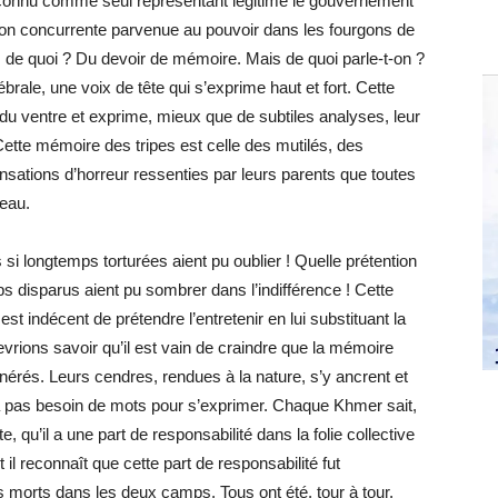
reconnu comme seul représentant légitime le gouvernement
tion concurrente parvenue au pouvoir dans les fourgons de
 de quoi ? Du devoir de mémoire. Mais de quoi parle-t-on ?
ébrale, une voix de tête qui s’exprime haut et fort. Cette
 du ventre et exprime, mieux que de subtiles analyses, leur
Cette mémoire des tripes est celle des mutilés, des
nsations d’horreur ressenties par leurs parents que toutes
veau.
 si longtemps torturées aient pu oublier ! Quelle prétention
ps disparus aient pu sombrer dans l’indifférence ! Cette
 est indécent de prétendre l’entretenir en lui substituant la
rions savoir qu’il est vain de craindre que la mémoire
nérés. Leurs cendres, rendues à la nature, s’y ancrent et
a pas besoin de mots pour s’exprimer. Chaque Khmer sait,
e, qu’il a une part de responsabilité dans la folie collective
il reconnaît que cette part de responsabilité fut
s morts dans les deux camps. Tous ont été, tour à tour,