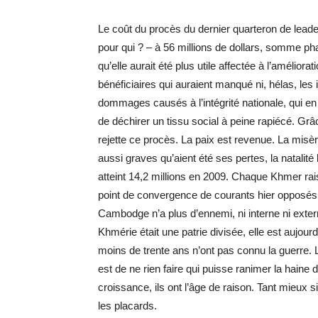
Le coût du procès du dernier quarteron de lea
pour qui ? – à 56 millions de dollars, somme p
qu’elle aurait été plus utile affectée à l’améli
bénéficiaires qui auraient manqué ni, hélas, les 
dommages causés à l’intégrité nationale, qui e
de déchirer un tissu social à peine rapiécé. G
rejette ce procès. La paix est revenue. La misèr
aussi graves qu’aient été ses pertes, la natalité 
atteint 14,2 millions en 2009. Chaque Khmer rai
point de convergence de courants hier opposés. 
Cambodge n’a plus d’ennemi, ni interne ni externe
Khmérie était une patrie divisée, elle est aujou
moins de trente ans n’ont pas connu la guerre. L
est de ne rien faire qui puisse ranimer la haine 
croissance, ils ont l’âge de raison. Tant mieux s
les placards.