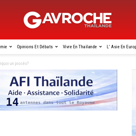
omie
Opinions Et Débats
Vivre En Thaïlande
L’ Asie En Euro
Gavroche
rquoi un procès?
Thaïlande