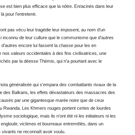
se est bien plus efficace que la nôtre. Enracinés dans leur
là pour l’entretenir.
n’ont pas vécu leur tragédie leur imposent, au nom d’un
aussi inconnu de leur culture que le communisme que d’autres
 d’autres encore lui fassent la chasse pour les en
 nos valeurs occidentales à des fins civilisatrices, une
 péchés par la déesse Thémis, qui n’a pourtant avec le
anoïa généralisée qui s’empara des combattants rivaux de la
le des Balkans, les effets dévastateurs des massacres des
 causés par une gigantesque marée noire que de ceux
 ou Rwanda. Les Khmers rouges portent certes de lourdes
sme sociologique, mais ils n’ont été ni les initiateurs ni les
s engloutir, victimes et bourreaux entremêlés, dans un
 vivants ne reconnaît avoir voulu.