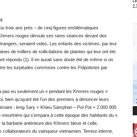
La
2,
t.
 ou trois ans près – de cinq figures emblématiques
hmers rouges déroule ses rares séances devant des
trangers, seraient vides. Les enfants des victimes, par leur
ines de milliers de sollicitations de plaintes qui leur ont été
nt répondu (1). Il en aurait sans doute été de même si on
ntre les turpitudes commises contre les Polpotistes par
’y a pas eu seulement un « pendant les Khmers rouges »
oi, bien qu’ayant été l’un des premiers à dénoncer leurs
primaire : Ieng Sary + Khieu Samphan – Pol Pot = 2 000 000
e meurtrière qui s’empara à cette époque des habitants du «
r la barbarie antérieure des Khmers bleus et celle,
 collaborateurs du vainqueur vietnamien. Terreur interne,