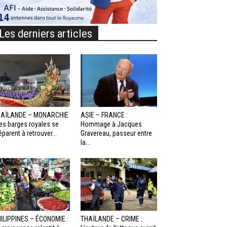
Les derniers articles
HAÏLANDE – MONARCHIE
ASIE – FRANCE :
Les barges royales se
Hommage à Jacques
éparent à retrouver...
Gravereau, passeur entre
la...
ILIPPINES – ÉCONOMIE :
THAÏLANDE – CRIME :