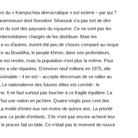
ders du « Kampuchéa démocratique » est estimé – par qui ?
haramineuse dont Norodom Sihanouk n’a pas tort de dire
oration du sort des paysans du royaume. Ce ne sont pas les
intermédiaires chargés de les distribuer. Mais les
n a vu d’autres, eurent été peu de choses comparé au risque
râce au Bouddha, le peuple khmer, dans ses profondeurs,
e est restée, mais la population n’est plus la même. Pour
les a vite réparées. D’environ neuf millions en 1975, elle
sonnable – il en est – accepte désormais de se rallier au
Le nationalisme des futures élites est comblé : le
. Il ne faut surtout pas toucher à ce fragile équilibre. La
rd’hui une nation en jachère. Quatre-vingts pour cent des
a moitié d’entre eux ont moins de quinze ans. La priorité
dans ce jardin d’enfants. S’ils n’ont pas encore achevé leur
i le procès fait un bide. Ce n’était pas le moment de rouvrir