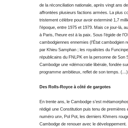
de la réconciliation nationale, après vingt ans 
affrontées plusieurs factions armées. La plus c
tristement célèbre pour avoir exterminé 1,7 mil
l’époque, entre 1975 et 1979. Mais ce jour-là, a
à Paris, l’heure est à la paix. Sous l’égide de l
cambodgiennes ennemies (l’État cambodgien re
par Khieu Samphan ; les royalistes du Funcinpe
républicains du FNLPK en la personne de Son Sa
Cambodge une «démocratie libérale, fondée sur 
programme ambitieux, reflet de son temps. (…)
Des Rolls-Royce à côté de gargotes
En trente ans, le Cambodge s’est métamorphosé
rédigé une Constitution puis tenu de premières é
numéro un», Pol Pot, les derniers Khmers roug
Cambodge de renouer avec le développement. Bie