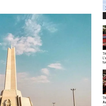
TH
L’
tu
TH
Av