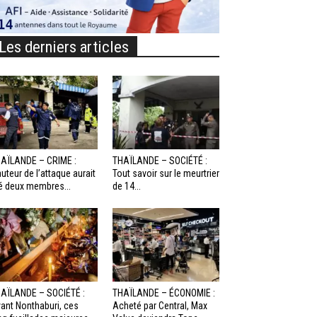
Les derniers articles
AÏLANDE – CRIME :
THAÏLANDE – SOCIÉTÉ :
auteur de l’attaque aurait
Tout savoir sur le meurtrier
é deux membres...
de 14...
AÏLANDE – SOCIÉTÉ :
THAÏLANDE – ÉCONOMIE :
ant Nonthaburi, ces
Acheté par Central, Max