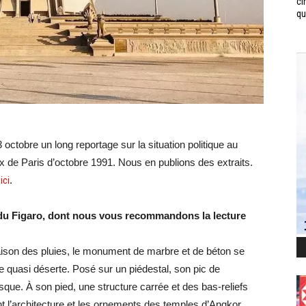
ci
qui
 octobre un long reportage sur la situation politique au
 de Paris d’octobre 1991. Nous en publions des extraits.
e
ici
.
 du Figaro, dont nous vous recommandons la lecture
saison des pluies, le monument de marbre et de béton se
e quasi déserte. Posé sur un piédestal, son pic de
isque. À son pied, une structure carrée et des bas-reliefs
ant l’architecture et les ornements des temples d’Angkor,