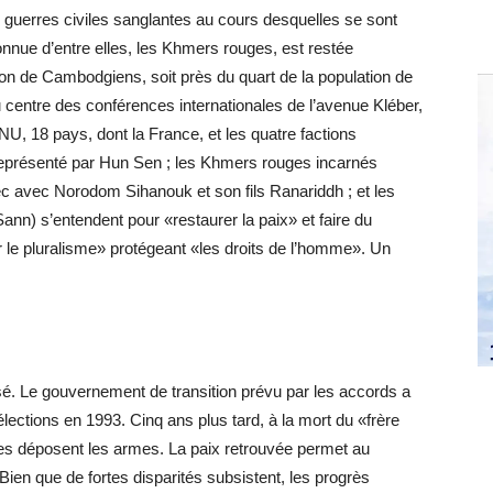
de guerres civiles sanglantes au cours desquelles se sont
onnue d’entre elles, les Khmers rouges, est restée
lion de Cambodgiens, soit près du quart de la population de
u centre des conférences internationales de l’avenue Kléber,
’ONU, 18 pays, dont la France, et les quatre factions
présenté par Hun Sen ; les Khmers rouges incarnés
c avec Norodom Sihanouk et son fils Ranariddh ; et les
nn) s’entendent pour «restaurer la paix» et faire du
le pluralisme» protégeant «les droits de l’homme». Un
. Le gouvernement de transition prévu par les accords a
lections en 1993. Cinq ans plus tard, à la mort du «frère
es déposent les armes. La paix retrouvée permet au
n que de fortes disparités subsistent, les progrès