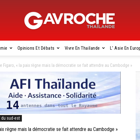
omie
Opinions Et Débats
Vivre En Thaïlande
L’ Asie En Euro
Gavroche
Figaro, « la paix règne mais la démocratie se fait attendre au Cambodge »
Thaïlande
e du sud-est
ix règne mais la démocratie se fait attendre au Cambodge »