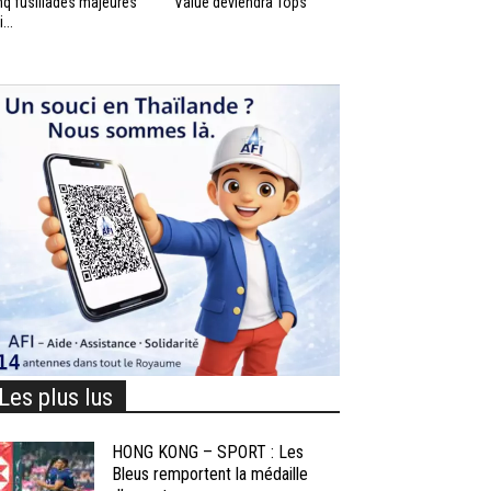
nq fusillades majeures
Value deviendra Tops
...
Les plus lus
HONG KONG – SPORT : Les
Bleus remportent la médaille