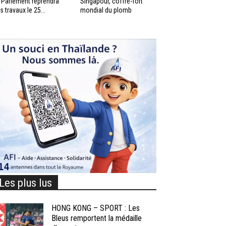
 Parlement reprendra
Singapour, coffre-fort
s travaux le 25...
mondial du plomb
Les plus lus
HONG KONG – SPORT : Les
Bleus remportent la médaille