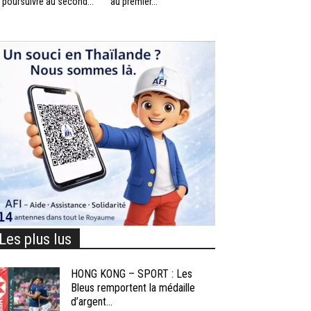
 poursuivre au second...
au premier...
Les plus lus
HONG KONG – SPORT : Les
Bleus remportent la médaille
d’argent...