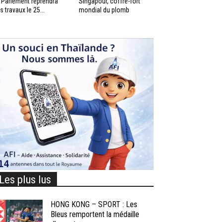
 Parlement reprendra
Singapour, coffre-fort
s travaux le 25...
mondial du plomb
Les plus lus
HONG KONG – SPORT : Les
Bleus remportent la médaille