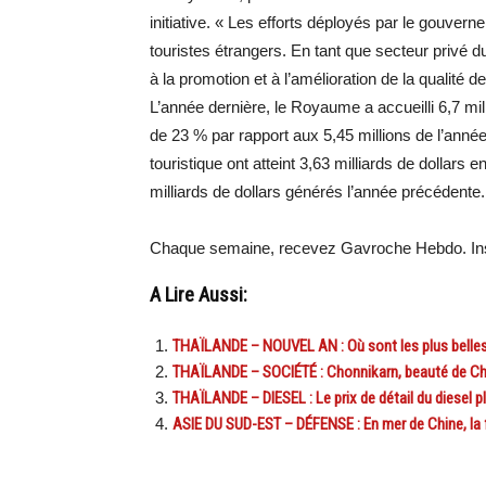
initiative. « Les efforts déployés par le gouve
touristes étrangers. En tant que secteur privé
à la promotion et à l’amélioration de la qualité de
L’année dernière, le Royaume a accueilli 6,7 mil
de 23 % par rapport aux 5,45 millions de l’anné
touristique ont atteint 3,63 milliards de dollars
milliards de dollars générés l’année précédente.
Chaque semaine, recevez Gavroche Hebdo. Ins
A Lire Aussi:
THAÏLANDE – NOUVEL AN : Où sont les plus belles
THAÏLANDE – SOCIÉTÉ : Chonnikarn, beauté de Chi
THAÏLANDE – DIESEL : Le prix de détail du diesel 
ASIE DU SUD-EST – DÉFENSE : En mer de Chine, la f