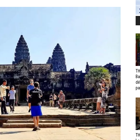
TH
Ba
dé
pa
TH